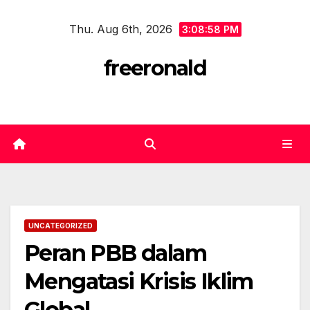
Skip
Thu. Aug 6th, 2026
to
3:08:58 PM
content
freeronald
UNCATEGORIZED
Peran PBB dalam
Mengatasi Krisis Iklim
Global