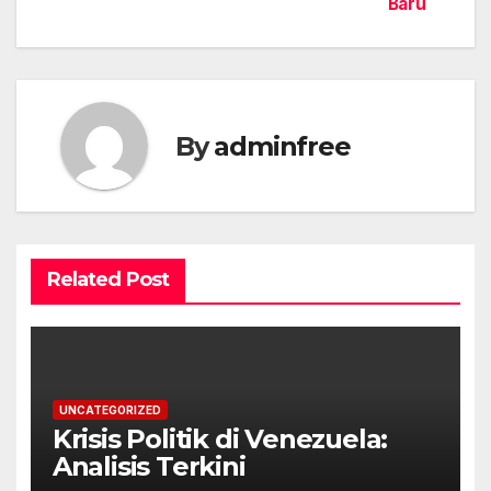
navigation
Baru
By
adminfree
Related Post
UNCATEGORIZED
Krisis Politik di Venezuela:
Analisis Terkini