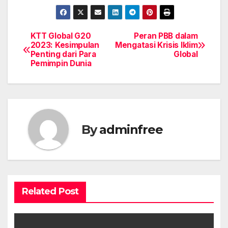
KTT Global G20
Peran PBB dalam
Post
2023: Kesimpulan
Mengatasi Krisis Iklim
Penting dari Para
Global
navigation
Pemimpin Dunia
By
adminfree
Related Post