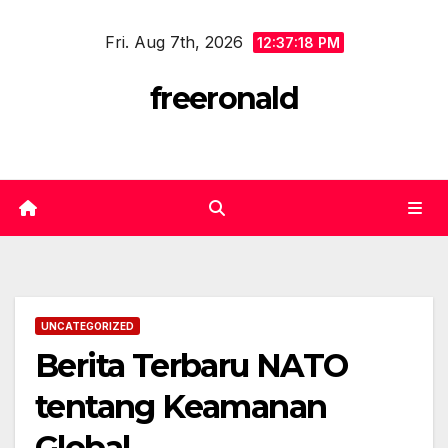
Skip
Fri. Aug 7th, 2026
to
12:37:18 PM
content
freeronald
UNCATEGORIZED
Berita Terbaru NATO
tentang Keamanan
Global