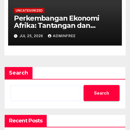
UNCATEGORIZED
Perkembangan Ekonomi
Afrika: Tantangan dan
Peluang
JUL 25, 2026
ADMINFREE
Search
Search
Recent Posts