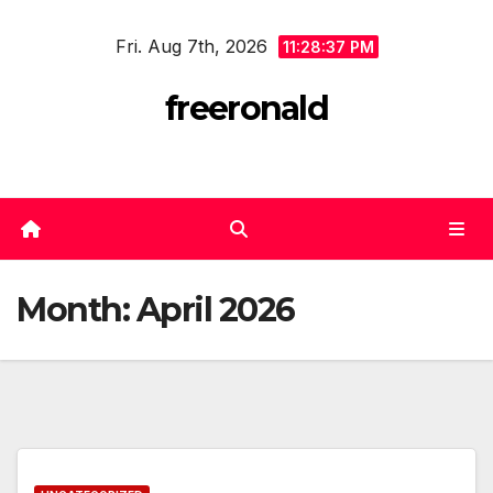
Skip
Fri. Aug 7th, 2026
to
11:28:37 PM
content
freeronald
Month:
April 2026