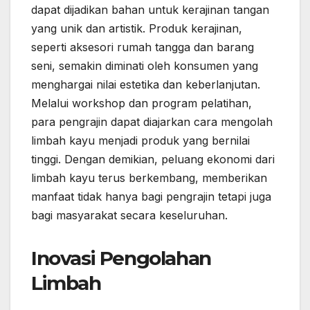
dapat dijadikan bahan untuk kerajinan tangan
yang unik dan artistik. Produk kerajinan,
seperti aksesori rumah tangga dan barang
seni, semakin diminati oleh konsumen yang
menghargai nilai estetika dan keberlanjutan.
Melalui workshop dan program pelatihan,
para pengrajin dapat diajarkan cara mengolah
limbah kayu menjadi produk yang bernilai
tinggi. Dengan demikian, peluang ekonomi dari
limbah kayu terus berkembang, memberikan
manfaat tidak hanya bagi pengrajin tetapi juga
bagi masyarakat secara keseluruhan.
Inovasi Pengolahan
Limbah