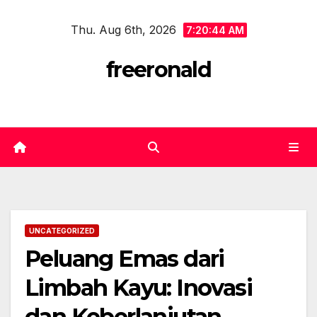
Skip
Thu. Aug 6th, 2026
to
7:20:45 AM
content
freeronald
UNCATEGORIZED
Peluang Emas dari
Limbah Kayu: Inovasi
dan Keberlanjutan