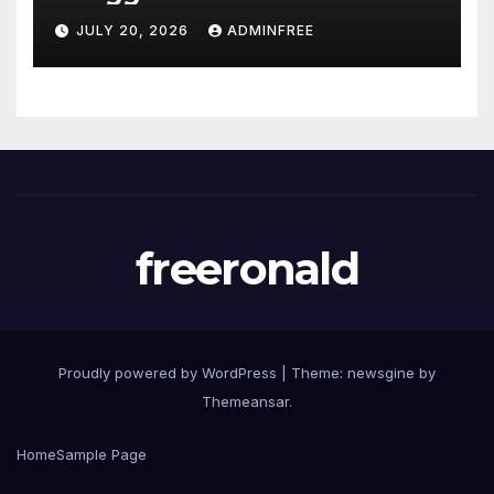
JULY 20, 2026
ADMINFREE
freeronald
Proudly powered by WordPress
|
Theme: newsgine by
Themeansar
.
Home
Sample Page