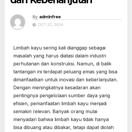
By
adminfree
OCT 22, 2024
Limbah kayu sering kali dianggap sebagai
masalah yang harus diatasi dalam industri
perhutanan dan konstruksi. Namun, di balik
tantangan ini terdapat peluang emas yang bisa
dimanfaatkan untuk inovasi dan keberlanjutan.
Dengan meningkatnya kesadaran akan
pentingnya pengelolaan sumber daya yang
efisien, pemanfaatan limbah kayu menjadi
semakin relevan. Banyak orang mulai
menyadari bahwa limbah kayu tidak hanya
bisa dibuang atau dibakar, tetapi dapat diolah