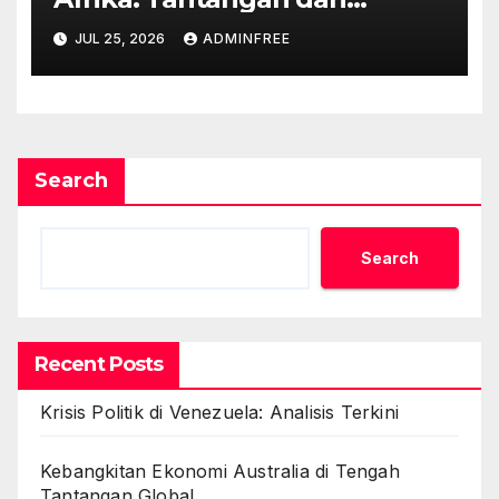
Peluang
JUL 25, 2026
ADMINFREE
Search
Search
Recent Posts
Krisis Politik di Venezuela: Analisis Terkini
Kebangkitan Ekonomi Australia di Tengah
Tantangan Global