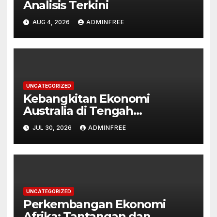
Analisis Terkini
AUG 4, 2026
ADMINFREE
UNCATEGORIZED
Kebangkitan Ekonomi
Australia di Tengah
Tantangan Global
JUL 30, 2026
ADMINFREE
UNCATEGORIZED
Perkembangan Ekonomi
Afrika: Tantangan dan