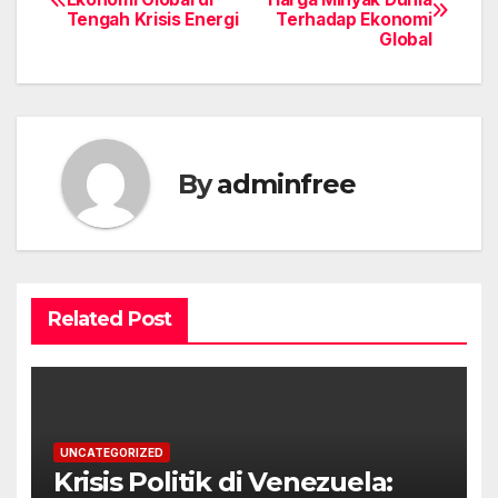
Tengah Krisis Energi
Terhadap Ekonomi
navigation
Global
By
adminfree
Related Post
UNCATEGORIZED
Krisis Politik di Venezuela: