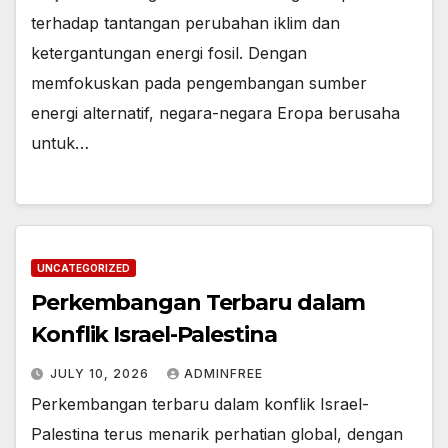
terhadap tantangan perubahan iklim dan
ketergantungan energi fosil. Dengan
memfokuskan pada pengembangan sumber
energi alternatif, negara-negara Eropa berusaha
untuk…
UNCATEGORIZED
Perkembangan Terbaru dalam
Konflik Israel-Palestina
JULY 10, 2026
ADMINFREE
Perkembangan terbaru dalam konflik Israel-
Palestina terus menarik perhatian global, dengan