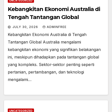
UNCATEGORIZED
Kebangkitan Ekonomi Australia di
Tengah Tantangan Global
JULY 30, 2026
ADMINFREE
Kebangkitan Ekonomi Australia di Tengah
Tantangan Global Australia mengalami
kebangkitan ekonomi yang signifikan belakangan
ini, meskipun dihadapkan pada tantangan global
yang kompleks. Sektor-sektor penting seperti
pertanian, pertambangan, dan teknologi
mengalami…
UNCATEGORIZED