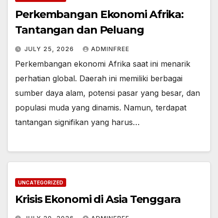
Perkembangan Ekonomi Afrika:
Tantangan dan Peluang
JULY 25, 2026
ADMINFREE
Perkembangan ekonomi Afrika saat ini menarik
perhatian global. Daerah ini memiliki berbagai
sumber daya alam, potensi pasar yang besar, dan
populasi muda yang dinamis. Namun, terdapat
tantangan signifikan yang harus…
UNCATEGORIZED
Krisis Ekonomi di Asia Tenggara