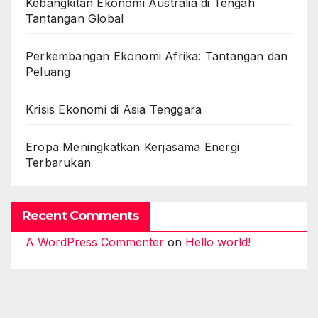
Kebangkitan Ekonomi Australia di Tengah
Tantangan Global
Perkembangan Ekonomi Afrika: Tantangan dan
Peluang
Krisis Ekonomi di Asia Tenggara
Eropa Meningkatkan Kerjasama Energi
Terbarukan
Recent Comments
A WordPress Commenter
on
Hello world!