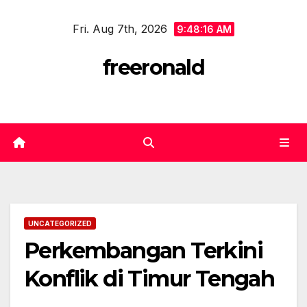
Skip
Fri. Aug 7th, 2026
to
9:48:17 AM
content
freeronald
UNCATEGORIZED
Perkembangan Terkini
Konflik di Timur Tengah