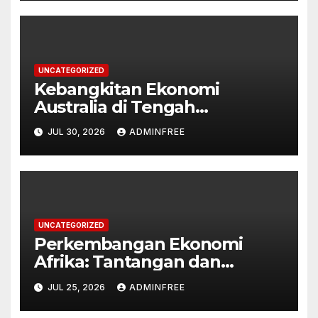
UNCATEGORIZED
Kebangkitan Ekonomi
Australia di Tengah
Tantangan Global
JUL 30, 2026
ADMINFREE
UNCATEGORIZED
Perkembangan Ekonomi
Afrika: Tantangan dan
Peluang
JUL 25, 2026
ADMINFREE