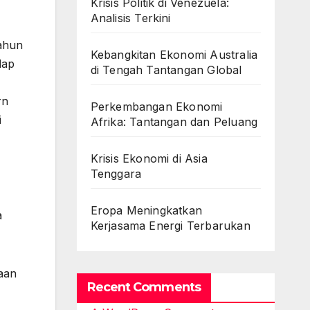
Krisis Politik di Venezuela:
Analisis Terkini
tahun
Kebangkitan Ekonomi Australia
dap
di Tengah Tantangan Global
rn
Perkembangan Ekonomi
i
Afrika: Tantangan dan Peluang
Krisis Ekonomi di Asia
Tenggara
Eropa Meningkatkan
a
Kerjasama Energi Terbarukan
daan
Recent Comments