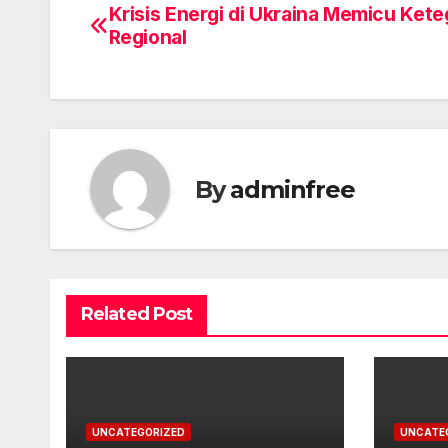
Krisis Energi di Ukraina Memicu Ket
Post
Regional
navigation
By
adminfree
Related Post
UNCATEGORIZED
UNCATE