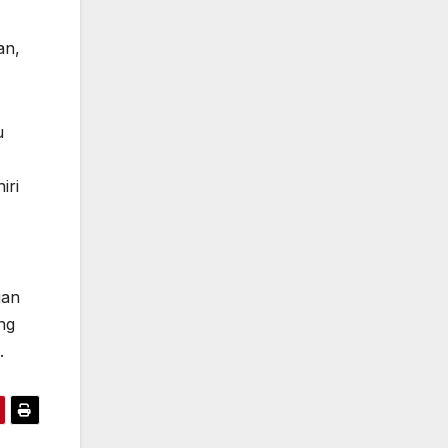
an,
u
iri
gan
ang
.