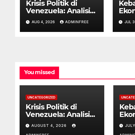
Krisis Politik di
Keb
Venezuela: Analisis
Ekon
Terkini
di T
AUG 4, 2026
ADMINFREE
JUL 3
Tant
You missed
UNCATEGORIZED
UNCATE
Krisis Politik di
Keb
Venezuela: Analisis
Ekon
Terkini
Ten
AUGUST 4, 2026
JULY
Glob