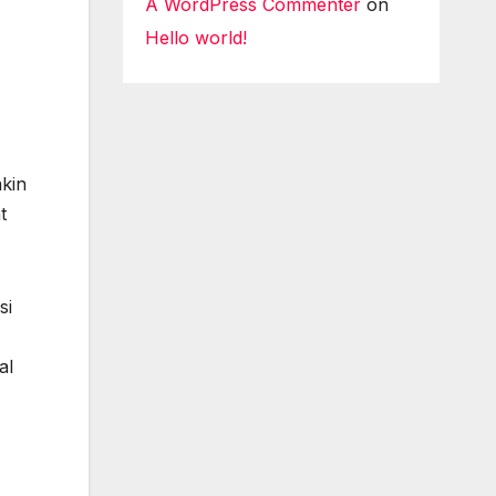
A WordPress Commenter
on
Hello world!
akin
t
si
al