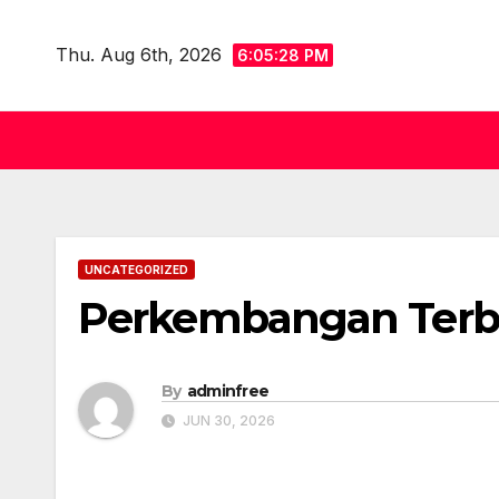
Skip
to
Thu. Aug 6th, 2026
6:05:29 PM
content
UNCATEGORIZED
Perkembangan Terba
By
adminfree
JUN 30, 2026