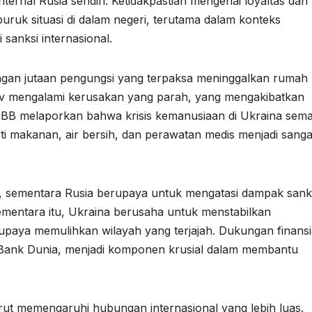
nternal Rusia sendiri. Ketidakpastian mengenai loyaltas dan
ruk situasi di dalam negeri, terutama dalam konteks
sanksi internasional.
ngan jutaan pengungsi yang terpaksa meninggalkan rumah
kiv mengalami kerusakan yang parah, yang mengakibatkan
. PBB melaporkan bahwa krisis kemanusiaan di Ukraina sem
 makanan, air bersih, dan perawatan medis menjadi sanga
, sementara Rusia berupaya untuk mengatasi dampak sank
mentara itu, Ukraina berusaha untuk menstabilkan
paya memulihkan wilayah yang terjajah. Dukungan finansi
n Bank Dunia, menjadi komponen krusial dalam membantu
turut memengaruhi hubungan internasional yang lebih luas.