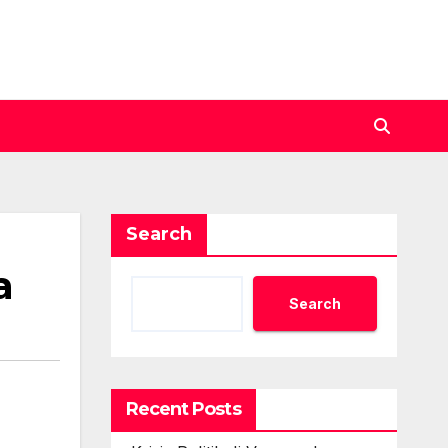
Search
a
Search
Recent Posts