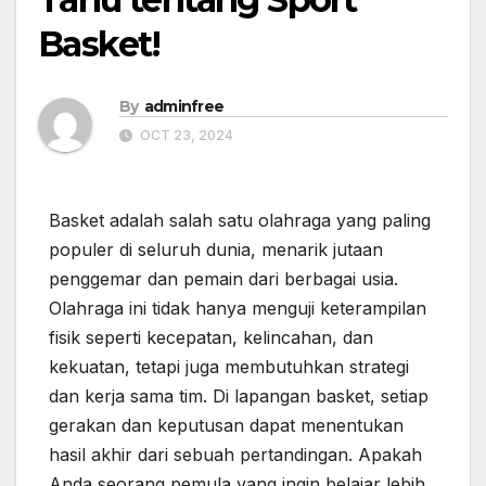
Basket!
By
adminfree
OCT 23, 2024
Basket adalah salah satu olahraga yang paling
populer di seluruh dunia, menarik jutaan
penggemar dan pemain dari berbagai usia.
Olahraga ini tidak hanya menguji keterampilan
fisik seperti kecepatan, kelincahan, dan
kekuatan, tetapi juga membutuhkan strategi
dan kerja sama tim. Di lapangan basket, setiap
gerakan dan keputusan dapat menentukan
hasil akhir dari sebuah pertandingan. Apakah
Anda seorang pemula yang ingin belajar lebih