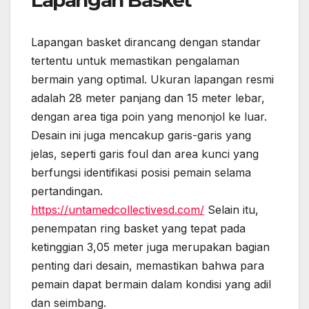
Lapangan Basket
Lapangan basket dirancang dengan standar
tertentu untuk memastikan pengalaman
bermain yang optimal. Ukuran lapangan resmi
adalah 28 meter panjang dan 15 meter lebar,
dengan area tiga poin yang menonjol ke luar.
Desain ini juga mencakup garis-garis yang
jelas, seperti garis foul dan area kunci yang
berfungsi identifikasi posisi pemain selama
pertandingan.
https://untamedcollectivesd.com/
Selain itu,
penempatan ring basket yang tepat pada
ketinggian 3,05 meter juga merupakan bagian
penting dari desain, memastikan bahwa para
pemain dapat bermain dalam kondisi yang adil
dan seimbang.