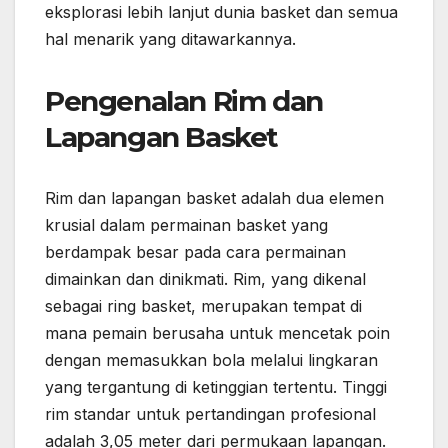
eksplorasi lebih lanjut dunia basket dan semua
hal menarik yang ditawarkannya.
Pengenalan Rim dan
Lapangan Basket
Rim dan lapangan basket adalah dua elemen
krusial dalam permainan basket yang
berdampak besar pada cara permainan
dimainkan dan dinikmati. Rim, yang dikenal
sebagai ring basket, merupakan tempat di
mana pemain berusaha untuk mencetak poin
dengan memasukkan bola melalui lingkaran
yang tergantung di ketinggian tertentu. Tinggi
rim standar untuk pertandingan profesional
adalah 3,05 meter dari permukaan lapangan.