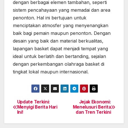
dengan berbagai elemen tambahan, seperti
sistem pencahayaan yang memadai dan area
penonton. Hal ini bertujuan untuk
menciptakan atmosfer yang menyenangkan
baik bagi pemain maupun penonton. Dengan
desain yang baik dan material berkualitas,
lapangan basket dapat menjadi tempat yang
ideal untuk berlatih dan bertanding, sejalan
dengan perkembangan olahraga basket di
tingkat lokal maupun internasional.
Update Terkini:
Jejak Ekonomi:
Post
Menyigi Berita Hari
Menelusuri Berita
Ini!
dan Tren Terkini
navigation