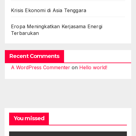
Krisis Ekonomi di Asia Tenggara
Eropa Meningkatkan Kerjasama Energi
Terbarukan
Recent Comments
A WordPress Commenter
on
Hello world!
You missed