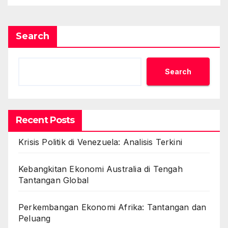
Search
Search
Recent Posts
Krisis Politik di Venezuela: Analisis Terkini
Kebangkitan Ekonomi Australia di Tengah
Tantangan Global
Perkembangan Ekonomi Afrika: Tantangan dan
Peluang