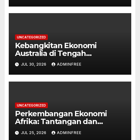
UNCATEGORIZED
Kebangkitan Ekonomi
Australia di Tengah
Tantangan Global
JUL 30, 2026
ADMINFREE
UNCATEGORIZED
Perkembangan Ekonomi
Afrika: Tantangan dan
Peluang
JUL 25, 2026
ADMINFREE