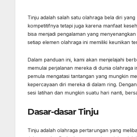
Tinju adalah salah satu olahraga bela diri yang
kompetitifnya tetapi juga karena manfaat keseh
bisa menjadi pengalaman yang menyenangkan da
setiap elemen olahraga ini memiliki keunikan te
Dalam panduan ini, kami akan menjelajahi berb
memulai perjalanan mereka di dunia olahraga 
pemula mengatasi tantangan yang mungkin mer
kepercayaan diri mereka di dalam ring. Denga
sesi latihan dan mungkin suatu hari nanti, bersai
Dasar-dasar Tinju
Tinju adalah olahraga pertarungan yang meli