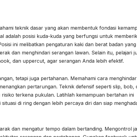
memahami teknik dasar yang akan membentuk fondasi kemam
tal adalah posisi kuda-kuda yang berfungsi untuk memberi
 Posisi ini melibatkan pengaturan kaki dan berat badan yang
k dan menghindari serangan lawan. Selain itu, pelajari j
hook, dan uppercut, agar serangan Anda lebih efektif.
erangan, tetapi juga pertahanan. Memahami cara menghinda
enangkan pertarungan. Teknik defensif seperti slip, bob,
isiko terkena pukulan. Latihlah kemampuan bertahan ini
situasi di ring dengan lebih percaya diri dan siap menghad
 jarak dan mengatur tempo dalam bertanding. Mengontrol j