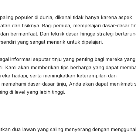
 paling populer di dunia, dikenal tidak hanya karena aspek
atan dan fisiknya. Bagi pemula, mempelajari dasar-dasar tin
n bermanfaat. Dari teknik dasar hingga strategi bertarun
rsendiri yang sangat menarik untuk dipelajari.
agai informasi seputar tinju yang penting bagi mereka yang
ini. Kami akan memberikan tips berharga yang dapat memb
eka hadapi, serta meningkatkan keterampilan dan
n memahami dasar-dasar tinju, Anda akan dapat menikmati s
ng di level yang lebih tinggi.
batkan dua lawan yang saling menyerang dengan menggun