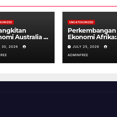
GORIZED
UNCATEGORIZED
angkitan
Perkembangan
omi Australia di
Ekonomi Afrika:
gah Tantangan
Tantangan dan
 30, 2026
JULY 25, 2026
al
Peluang
FREE
ADMINFREE