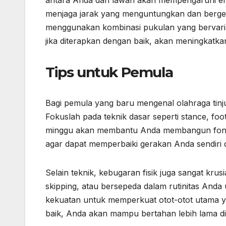
antara Anda dan lawan akan mempengaruhi efe
menjaga jarak yang menguntungkan dan bergera
menggunakan kombinasi pukulan yang bervariasi
jika diterapkan dengan baik, akan meningkat
Tips untuk Pemula
Bagi pemula yang baru mengenal olahraga tinj
Fokuslah pada teknik dasar seperti stance, foo
minggu akan membantu Anda membangun fondas
agar dapat memperbaiki gerakan Anda sendiri 
Selain teknik, kebugaran fisik juga sangat krusia
skipping, atau bersepeda dalam rutinitas Anda 
kekuatan untuk memperkuat otot-otot utama y
baik, Anda akan mampu bertahan lebih lama di 