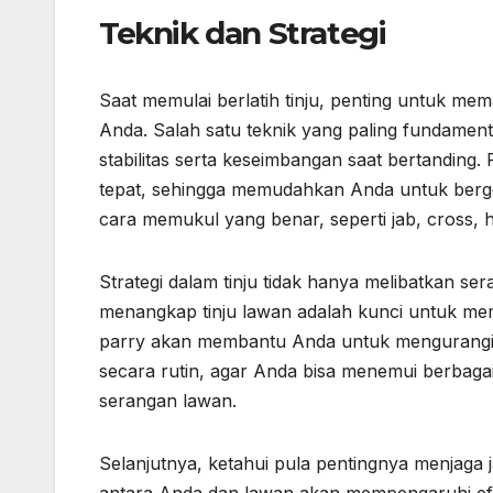
Teknik dan Strategi
Saat memulai berlatih tinju, penting untuk 
Anda. Salah satu teknik yang paling fundamen
stabilitas serta keseimbangan saat bertanding.
tepat, sehingga memudahkan Anda untuk bergera
cara memukul yang benar, seperti jab, cross, 
Strategi dalam tinju tidak hanya melibatkan s
menangkap tinju lawan adalah kunci untuk mem
parry akan membantu Anda untuk mengurangi r
secara rutin, agar Anda bisa menemui berbagai 
serangan lawan.
Selanjutnya, ketahui pula pentingnya menjaga