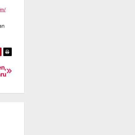
om/
an
en,
aru