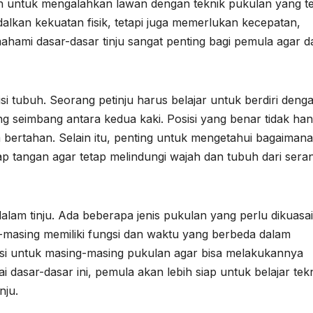
lah untuk mengalahkan lawan dengan teknik pukulan yang t
dalkan kekuatan fisik, tetapi juga memerlukan kecepatan,
ahami dasar-dasar tinju sangat penting bagi pemula agar d
si tubuh. Seorang petinju harus belajar untuk berdiri deng
ng seimbang antara kedua kaki. Posisi yang benar tidak ha
bertahan. Selain itu, penting untuk mengetahui bagaimana
 tangan agar tetap melindungi wajah dan tubuh dari sera
alam tinju. Ada beberapa jenis pukulan yang perlu dikuasai
g-masing memiliki fungsi dan waktu yang berbeda dalam
tisi untuk masing-masing pukulan agar bisa melakukannya
dasar-dasar ini, pemula akan lebih siap untuk belajar tek
nju.