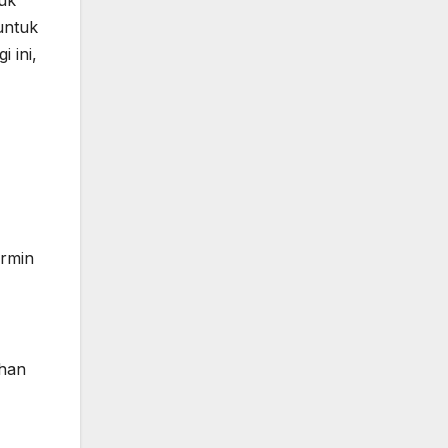
uk
untuk
 ini,
ermin
ihan