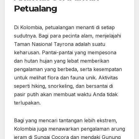
Petualang
Di Kolombia, petualangan menanti di setiap
sudutnya. Bagi para pecinta alam, menjelajahi
Taman Nasional Tayrona adalah suatu
keharusan. Pantai-pantai yang mempesona
dan hutan hujan yang lebat memberikan
pengalaman yang berbeda, serta kesempatan
untuk melihat flora dan fauna unik. Aktivitas
seperti hiking, snorkeling, dan bersantai di
pasir putih akan membuat waktu Anda tidak
terlupakan.
Bagi yang mencari tantangan lebih ekstrem,
Kolombia juga menawarkan pengalaman arung
jeram di Sungai Cocora dan mendaki Gunung