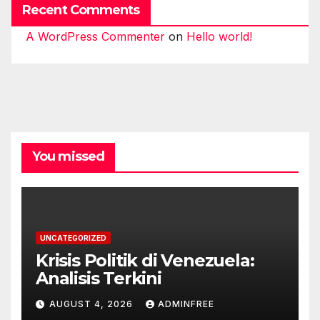
Recent Comments
A WordPress Commenter
on
Hello world!
You missed
UNCATEGORIZED
Krisis Politik di Venezuela:
Analisis Terkini
AUGUST 4, 2026
ADMINFREE