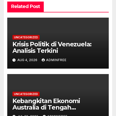
Related Post
UNCATEGORIZED
Krisis Politik di Venezuela:
Analisis Terkini
AUG 4, 2026
ADMINFREE
UNCATEGORIZED
Kebangkitan Ekonomi
Australia di Tengah
Tantangan Global