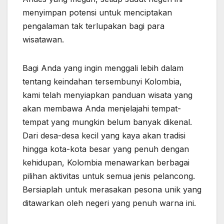
menyimpan potensi untuk menciptakan
pengalaman tak terlupakan bagi para
wisatawan.
Bagi Anda yang ingin menggali lebih dalam
tentang keindahan tersembunyi Kolombia,
kami telah menyiapkan panduan wisata yang
akan membawa Anda menjelajahi tempat-
tempat yang mungkin belum banyak dikenal.
Dari desa-desa kecil yang kaya akan tradisi
hingga kota-kota besar yang penuh dengan
kehidupan, Kolombia menawarkan berbagai
pilihan aktivitas untuk semua jenis pelancong.
Bersiaplah untuk merasakan pesona unik yang
ditawarkan oleh negeri yang penuh warna ini.