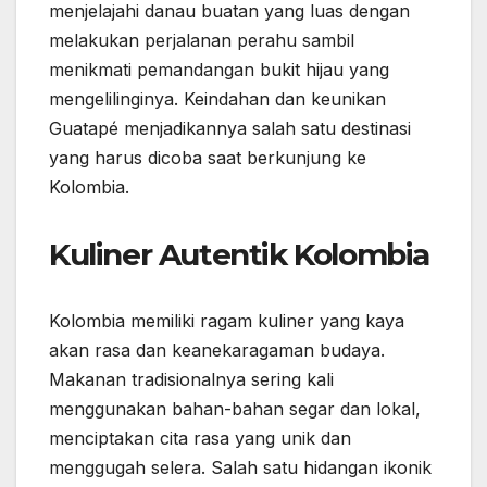
menjelajahi danau buatan yang luas dengan
melakukan perjalanan perahu sambil
menikmati pemandangan bukit hijau yang
mengelilinginya. Keindahan dan keunikan
Guatapé menjadikannya salah satu destinasi
yang harus dicoba saat berkunjung ke
Kolombia.
Kuliner Autentik Kolombia
Kolombia memiliki ragam kuliner yang kaya
akan rasa dan keanekaragaman budaya.
Makanan tradisionalnya sering kali
menggunakan bahan-bahan segar dan lokal,
menciptakan cita rasa yang unik dan
menggugah selera. Salah satu hidangan ikonik