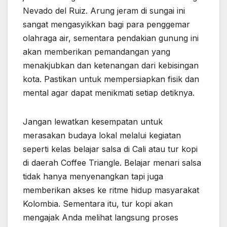
Nevado del Ruiz. Arung jeram di sungai ini
sangat mengasyikkan bagi para penggemar
olahraga air, sementara pendakian gunung ini
akan memberikan pemandangan yang
menakjubkan dan ketenangan dari kebisingan
kota. Pastikan untuk mempersiapkan fisik dan
mental agar dapat menikmati setiap detiknya.
Jangan lewatkan kesempatan untuk
merasakan budaya lokal melalui kegiatan
seperti kelas belajar salsa di Cali atau tur kopi
di daerah Coffee Triangle. Belajar menari salsa
tidak hanya menyenangkan tapi juga
memberikan akses ke ritme hidup masyarakat
Kolombia. Sementara itu, tur kopi akan
mengajak Anda melihat langsung proses