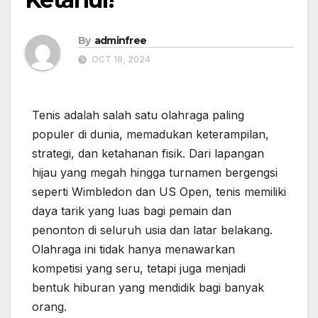
By
adminfree
OCT 18, 2024
Tenis adalah salah satu olahraga paling
populer di dunia, memadukan keterampilan,
strategi, dan ketahanan fisik. Dari lapangan
hijau yang megah hingga turnamen bergengsi
seperti Wimbledon dan US Open, tenis memiliki
daya tarik yang luas bagi pemain dan
penonton di seluruh usia dan latar belakang.
Olahraga ini tidak hanya menawarkan
kompetisi yang seru, tetapi juga menjadi
bentuk hiburan yang mendidik bagi banyak
orang.