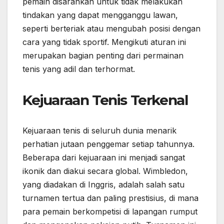
pemain disarankan untuk tidak melakukan
tindakan yang dapat mengganggu lawan,
seperti berteriak atau mengubah posisi dengan
cara yang tidak sportif. Mengikuti aturan ini
merupakan bagian penting dari permainan
tenis yang adil dan terhormat.
Kejuaraan Tenis Terkenal
Kejuaraan tenis di seluruh dunia menarik
perhatian jutaan penggemar setiap tahunnya.
Beberapa dari kejuaraan ini menjadi sangat
ikonik dan diakui secara global. Wimbledon,
yang diadakan di Inggris, adalah salah satu
turnamen tertua dan paling prestisius, di mana
para pemain berkompetisi di lapangan rumput