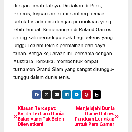
dengan tanah liatnya. Diadakan di Paris,
Prancis, kejuaraan ini menantang pemain
untuk beradaptasi dengan permukaan yang
lebih lambat. Kemenangan di Roland Garros
sering kali menjadi puncak bagi petenis yang
unggul dalam teknik permainan dan daya
tahan. Ketiga kejuaraan ini, bersama dengan
Australia Terbuka, membentuk empat
turnamen Grand Slam yang sangat ditunggu-
tunggu dalam dunia tenis.
Kilasan Tercepat:
Menjelajahi Dunia
Post
Berita Terbaru Dunia
Game Online:
Balap yang Tak Boleh
Panduan Lengkap
navigation
Dilewatkan!
untuk Para Gamer