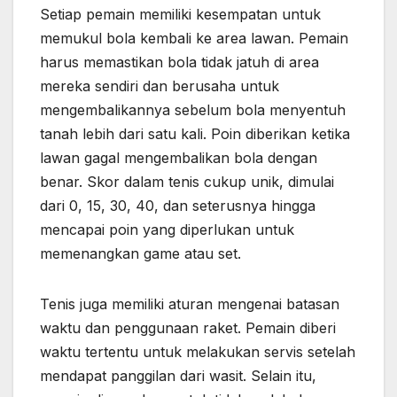
Setiap pemain memiliki kesempatan untuk
memukul bola kembali ke area lawan. Pemain
harus memastikan bola tidak jatuh di area
mereka sendiri dan berusaha untuk
mengembalikannya sebelum bola menyentuh
tanah lebih dari satu kali. Poin diberikan ketika
lawan gagal mengembalikan bola dengan
benar. Skor dalam tenis cukup unik, dimulai
dari 0, 15, 30, 40, dan seterusnya hingga
mencapai poin yang diperlukan untuk
memenangkan game atau set.
Tenis juga memiliki aturan mengenai batasan
waktu dan penggunaan raket. Pemain diberi
waktu tertentu untuk melakukan servis setelah
mendapat panggilan dari wasit. Selain itu,