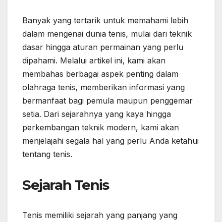
Banyak yang tertarik untuk memahami lebih
dalam mengenai dunia tenis, mulai dari teknik
dasar hingga aturan permainan yang perlu
dipahami. Melalui artikel ini, kami akan
membahas berbagai aspek penting dalam
olahraga tenis, memberikan informasi yang
bermanfaat bagi pemula maupun penggemar
setia. Dari sejarahnya yang kaya hingga
perkembangan teknik modern, kami akan
menjelajahi segala hal yang perlu Anda ketahui
tentang tenis.
Sejarah Tenis
Tenis memiliki sejarah yang panjang yang