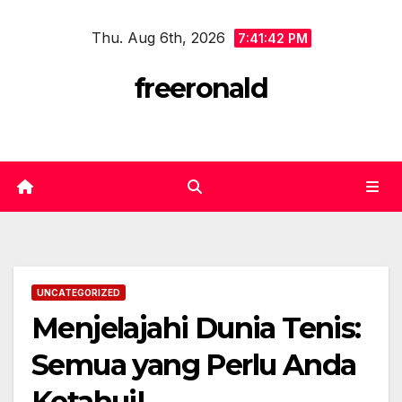
Skip
Thu. Aug 6th, 2026
to
7:41:43 PM
content
freeronald
UNCATEGORIZED
Menjelajahi Dunia Tenis:
Semua yang Perlu Anda
Ketahui!