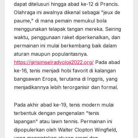
dapat ditelusuri hingga abad ke-12 di Prancis.
Olahraga ini awalnya dikenal sebagai "jeux de
paume," di mana pemain memukul bola
menggunakan telapak tangan mereka. Seiring
waktu, penggunaan raket diperkenalkan, dan
permainan ini mulai berkembang baik dalam
aturan maupun popularitasnya.
https://girisimselradyoloji2022.org/
Pada abad
ke-16, tenis menjadi hobi favorit di kalangan
bangsawan Eropa, terutama di Inggris, yang
menjadikannya lebih terorganisir dan formal.
Pada akhir abad ke-19, tenis modern mulai
terbentuk dengan pengenalan "tenis
lapangan" atau lawn tennis. Permainan ini
dipopulerkan oleh Walter Clopton Wingfield,