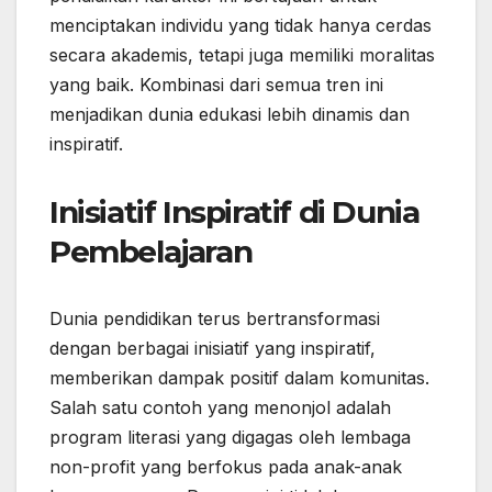
menciptakan individu yang tidak hanya cerdas
secara akademis, tetapi juga memiliki moralitas
yang baik. Kombinasi dari semua tren ini
menjadikan dunia edukasi lebih dinamis dan
inspiratif.
Inisiatif Inspiratif di Dunia
Pembelajaran
Dunia pendidikan terus bertransformasi
dengan berbagai inisiatif yang inspiratif,
memberikan dampak positif dalam komunitas.
Salah satu contoh yang menonjol adalah
program literasi yang digagas oleh lembaga
non-profit yang berfokus pada anak-anak