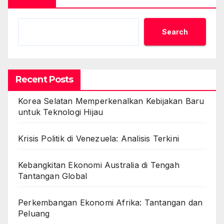
Search
Recent Posts
Korea Selatan Memperkenalkan Kebijakan Baru
untuk Teknologi Hijau
Krisis Politik di Venezuela: Analisis Terkini
Kebangkitan Ekonomi Australia di Tengah
Tantangan Global
Perkembangan Ekonomi Afrika: Tantangan dan
Peluang