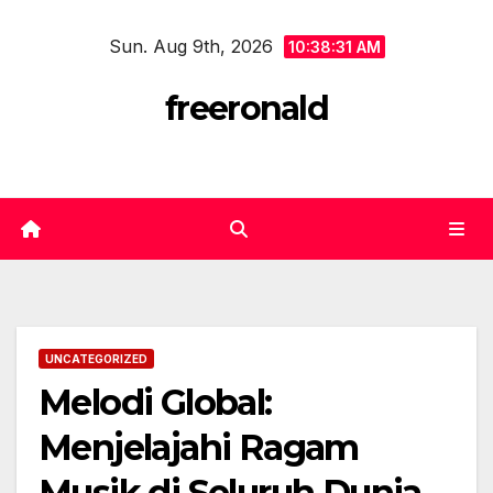
Skip
Sun. Aug 9th, 2026
to
10:38:31 AM
content
freeronald
UNCATEGORIZED
Melodi Global:
Menjelajahi Ragam
Musik di Seluruh Dunia