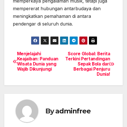
memperkaya pengalaman musik, tetapi juga
mempererat hubungan antarbudaya dan
meningkatkan pemahaman di antara
pendengar di seluruh dunia.
Menjelajahi
Score Global: Berita
Post
Keajaiban: Panduan
Terkini Pertandingan
Wisata Dunia yang
Sepak Bola dari
navigation
Wajib Dikunjungi
Berbagai Penjuru
Dunia!
By
adminfree