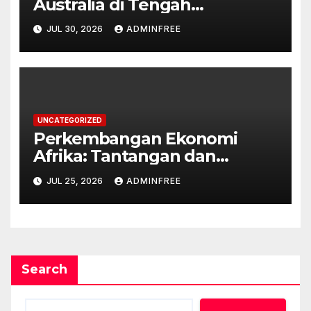
Australia di Tengah
Tantangan Global
JUL 30, 2026
ADMINFREE
UNCATEGORIZED
Perkembangan Ekonomi
Afrika: Tantangan dan
Peluang
JUL 25, 2026
ADMINFREE
Search