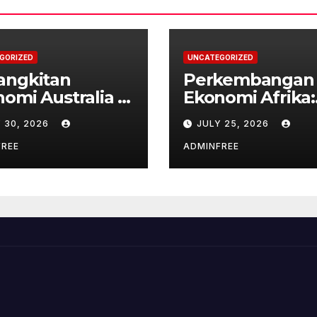
GORIZED
UNCATEGORIZED
angkitan
Perkembangan
omi Australia di
Ekonomi Afrika:
gah Tantangan
Tantangan dan
 30, 2026
JULY 25, 2026
al
Peluang
FREE
ADMINFREE