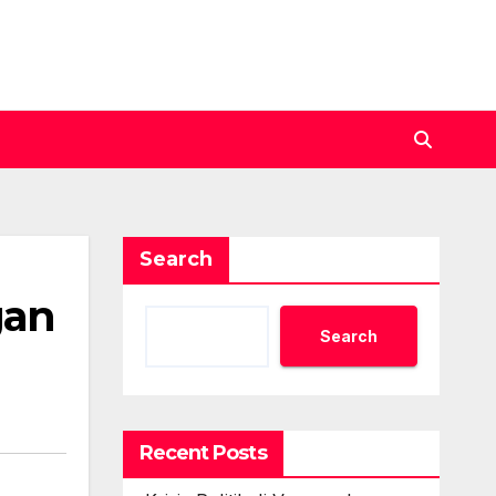
Search
gan
Search
Recent Posts