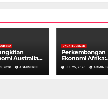
GORIZED
UNCATEGORIZED
angkitan
Perkembangan
omi Australia
Ekonomi Afrika:
engah
Tantangan dan
0, 2026
ADMINFREE
JUL 25, 2026
ADMINF
angan Global
Peluang