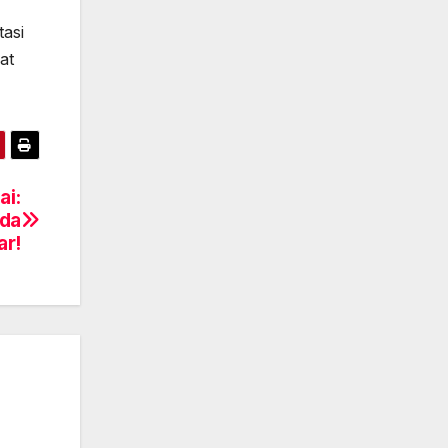
asi
at
ai:
nda
ar!