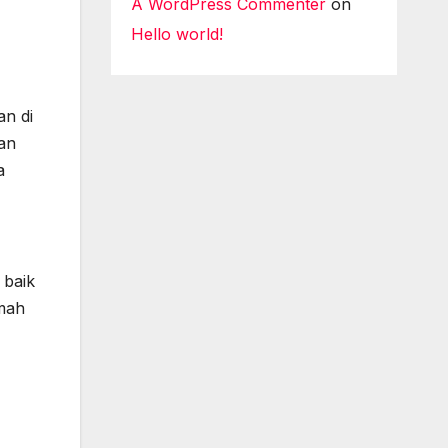
A WordPress Commenter
on
Hello world!
an di
an
a
 baik
amah