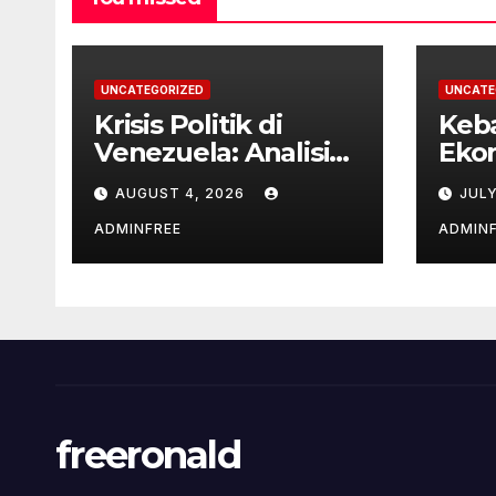
UNCATEGORIZED
UNCATE
Krisis Politik di
Keb
Venezuela: Analisis
Ekon
Terkini
Ten
AUGUST 4, 2026
JULY
Glob
ADMINFREE
ADMIN
freeronald