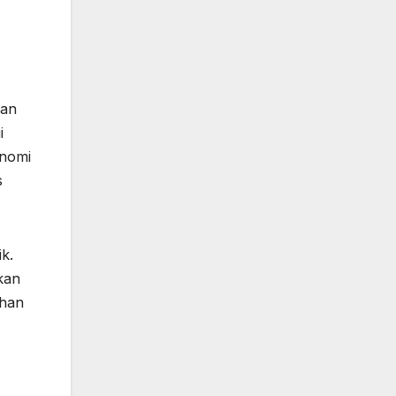
kan
i
onomi
s
k.
kan
uhan