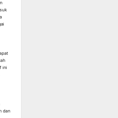
an
asuk
a
ai
apat
dah
 ini
.
a
n dan