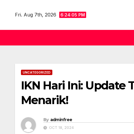
Skip
to
Fri. Aug 7th, 2026
6:24:06 PM
content
UNCATEGORIZED
IKN Hari Ini: Updat
Menarik!
By
adminfree
OCT 18, 2024