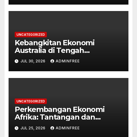
UNCATEGORIZED
Kebangkitan Ekonomi
Australia di Tengah
Tantangan Global
JUL 30, 2026
ADMINFREE
UNCATEGORIZED
Perkembangan Ekonomi
Afrika: Tantangan dan
Peluang
JUL 25, 2026
ADMINFREE