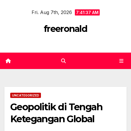
Skip
Fri. Aug 7th, 2026
to
7:41:37 AM
content
freeronald
UNCATEGORIZED
Geopolitik di Tengah
Ketegangan Global