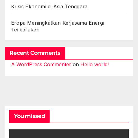
Krisis Ekonomi di Asia Tenggara
Eropa Meningkatkan Kerjasama Energi
Terbarukan
Recent Comments
A WordPress Commenter
on
Hello world!
You missed