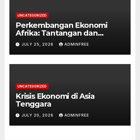
UNCATEGORIZED
Perkembangan Ekonomi
Afrika: Tantangan dan
Peluang
JULY 25, 2026
ADMINFREE
UNCATEGORIZED
Krisis Ekonomi di Asia
Tenggara
JULY 20, 2026
ADMINFREE