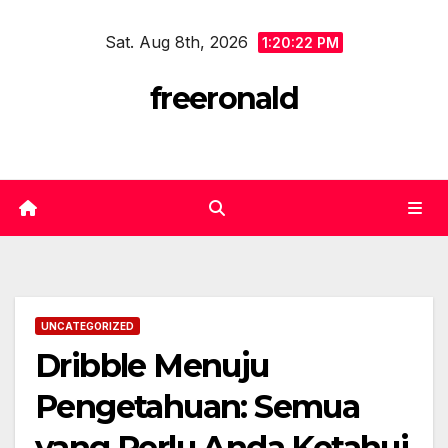
Skip
Sat. Aug 8th, 2026
to
1:20:22 PM
content
freeronald
UNCATEGORIZED
Dribble Menuju
Pengetahuan: Semua
yang Perlu Anda Ketahui