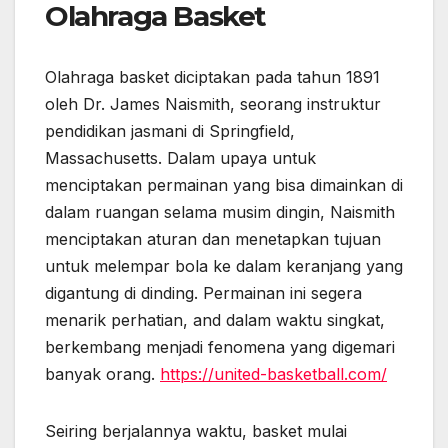
Olahraga Basket
Olahraga basket diciptakan pada tahun 1891
oleh Dr. James Naismith, seorang instruktur
pendidikan jasmani di Springfield,
Massachusetts. Dalam upaya untuk
menciptakan permainan yang bisa dimainkan di
dalam ruangan selama musim dingin, Naismith
menciptakan aturan dan menetapkan tujuan
untuk melempar bola ke dalam keranjang yang
digantung di dinding. Permainan ini segera
menarik perhatian, and dalam waktu singkat,
berkembang menjadi fenomena yang digemari
banyak orang.
https://united-basketball.com/
Seiring berjalannya waktu, basket mulai