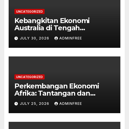
UNCATEGORIZED
Kebangkitan Ekonomi
Australia di Tengah
Tantangan Global
JULY 30, 2026
ADMINFREE
UNCATEGORIZED
Perkembangan Ekonomi
Afrika: Tantangan dan
Peluang
JULY 25, 2026
ADMINFREE