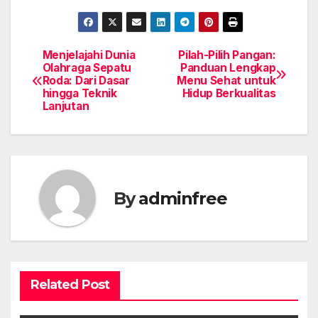
Menjelajahi Dunia
Pilah-Pilih Pangan:
Post
Olahraga Sepatu
Panduan Lengkap
Roda: Dari Dasar
Menu Sehat untuk
navigation
hingga Teknik
Hidup Berkualitas
Lanjutan
By
adminfree
Related Post