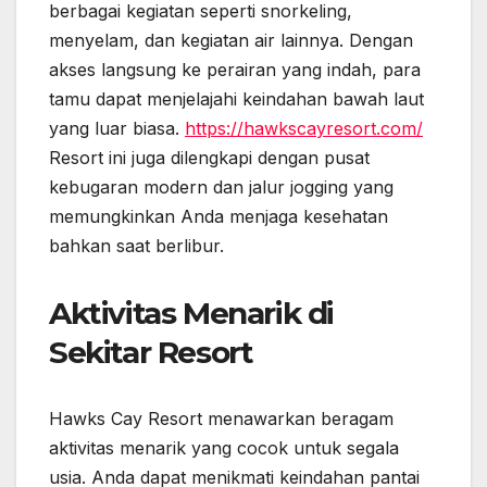
berbagai kegiatan seperti snorkeling,
menyelam, dan kegiatan air lainnya. Dengan
akses langsung ke perairan yang indah, para
tamu dapat menjelajahi keindahan bawah laut
yang luar biasa.
https://hawkscayresort.com/
Resort ini juga dilengkapi dengan pusat
kebugaran modern dan jalur jogging yang
memungkinkan Anda menjaga kesehatan
bahkan saat berlibur.
Aktivitas Menarik di
Sekitar Resort
Hawks Cay Resort menawarkan beragam
aktivitas menarik yang cocok untuk segala
usia. Anda dapat menikmati keindahan pantai