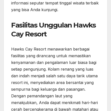
informasi seputar tempat tinggal wisata terbaik
yang bisa Anda kunjungi.
Fasilitas Unggulan Hawks
Cay Resort
Hawks Cay Resort menawarkan berbagai
fasilitas yang dirancang untuk memastikan
kenyamanan dan pengalaman luar biasa bagi
setiap pengunjung. Kolam renang yang luas
dan indah menjadi salah satu daya tarik utama
resort ini, menyediakan area bersantai yang
sempurna bagi keluarga dan pasangan.
Dengan pemandangan laut yang
menakjubkan, Anda dapat menikmati hari-hari
cerah bercengkerama di bawah matahari atau