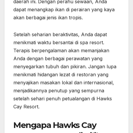
daerah ini. Dengan perahu sewaan, Anda
dapat menangkap ikan di perairan yang kaya
akan berbagai jenis ikan tropis.
Setelah seharian beraktivitas, Anda dapat
menikmati waktu bersantai di spa resort.
Terapis berpengalaman akan memanjakan
Anda dengan berbagai perawatan yang
menyegarkan tubuh dan pikiran. Jangan lupa
menikmati hidangan lezat di restoran yang
menyajikan masakan lokal dan internasional,
menjadikannya penutup yang sempurna
setelah sehari penuh petualangan di Hawks
Cay Resort.
Mengapa Hawks Cay