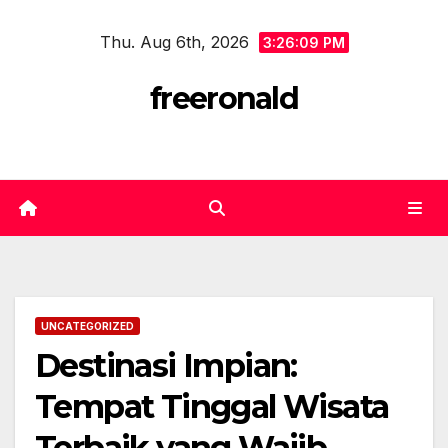
Skip
Thu. Aug 6th, 2026
to
3:26:09 PM
content
freeronald
UNCATEGORIZED
Destinasi Impian:
Tempat Tinggal Wisata
Terbaik yang Wajib