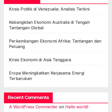
Krisis Politik di Venezuela: Analisis Terkini
Kebangkitan Ekonomi Australia di Tengah
Tantangan Global
Perkembangan Ekonomi Afrika: Tantangan dan
Peluang
Krisis Ekonomi di Asia Tenggara
Eropa Meningkatkan Kerjasama Energi
Terbarukan
Recent Comments
A WordPress Commenter
on
Hello world!