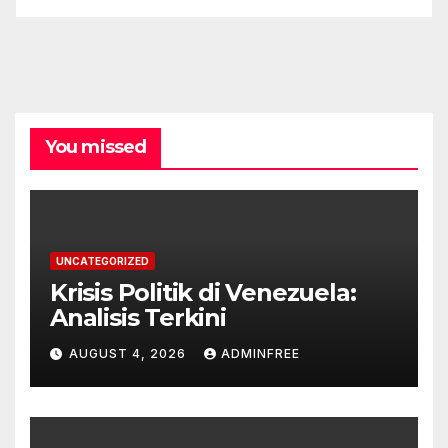
You missed
UNCATEGORIZED
Krisis Politik di Venezuela:
Analisis Terkini
AUGUST 4, 2026
ADMINFREE