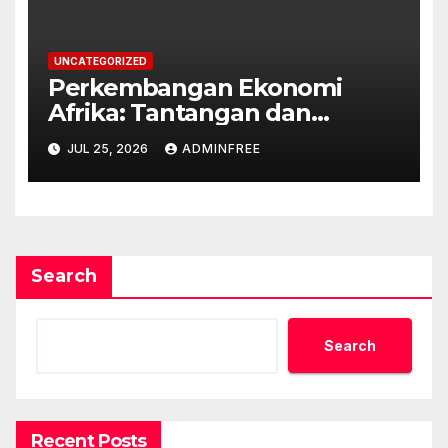
UNCATEGORIZED
Perkembangan Ekonomi
Afrika: Tantangan dan
Peluang
JUL 25, 2026
ADMINFREE
Search
Search
Recent Posts